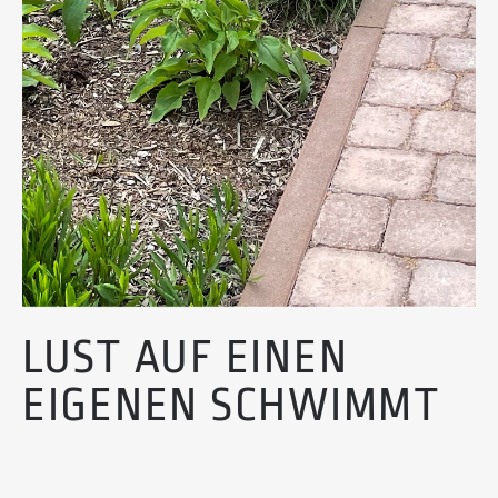
L
U
S
T
A
U
F
E
I
N
E
N
E
I
G
E
N
E
N
S
C
H
W
I
M
M
T
E
I
C
H
?