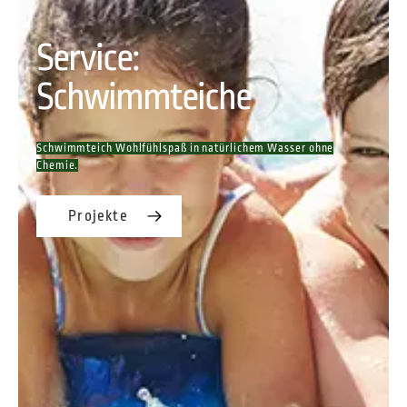
Service:
Schwimmteiche
Schwimmteich Wohlfühlspaß in natürlichem Wasser ohne
Chemie.
Projekte