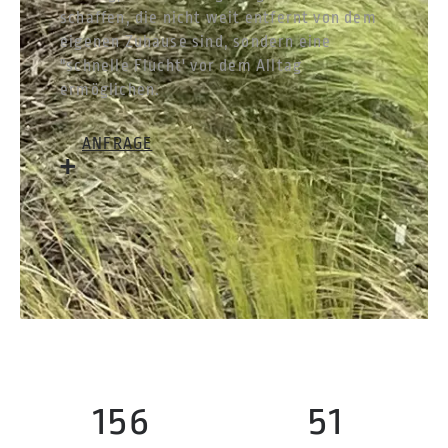
schaffen, die nicht weit entfernt von dem
eigenen Zuhause sind, sondern eine
"schnelle Flucht' vor dem Alltag
ermöglichen.
ANFRAGE
156
51