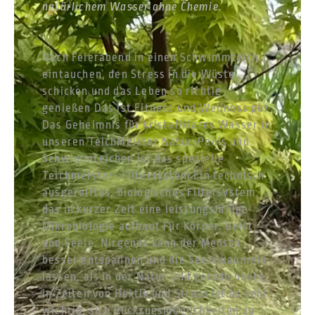
natürlichem Wasser ohne Chemie.
Nach Feierabend in einen Schwimmteich
eintauchen, den Stress in die Wüste
schicken und das Leben so richtig
genießen Das ist Fitness und Wellness pur
Das Geheimnis für kristallklares Wasser in
unseren TeichMeister Natur-Pools und
Schwimmteichen ist das spezielle
Teichmeister- Filtersystem Ein technisch
ausgereiftes, biologisches Filtersystem,
das in kurzer Zeit eine leistungsfähige
Mikrobiologie aufbaut Für Körper. Geist
und Seele. Nirgends kann der Mensch
besser entspannen und die Seele baumeln
lassen, als in der Natur Und gerade heute,
in Zeiten von Hektik und Stress ist es sehr
wichtig, sich Rückzugsmöglichkeiten zu